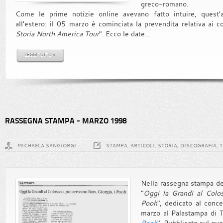
greco-romano.
Come le prime notizie online avevano fatto intuire, ques
all'estero: il 05 marzo è cominciata la prevendita relativa ai co
Storia North America Tour
". Ecco le date...
LEGGI TUTTO »
RASSEGNA STAMPA - MARZO 1998
MICHAELA SANGIORGI
STAMPA, ARTICOLI, STORIA, DISCOGRAFIA, 
Nella rassegna stampa del 
"
Oggi la Grandi al Colos
Pooh
", dedicato al conc
marzo al Palastampa di T
Pooh
". Pubblicato sul quo