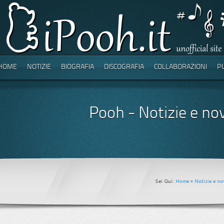
HOME
NOTIZIE
BIOGRAFIA
DISCOGRAFIA
COLLABORAZIONI
P
Pooh - Notizie e no
Sei Qui:
Home
»
Notizie e no