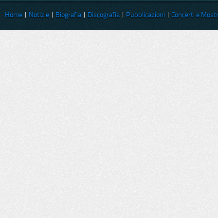
Home
|
Notizie
|
Biografia
|
Discografia
|
Pubblicazioni
|
Concerti e Most