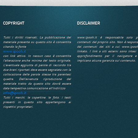
COPYRIGHT
DISCLAIMER
Tutti i diritti riservati. La pubblicazione del
www.ipooh.it è responsabile solo p
materiale presente su questo sito è consentita
contenuti del proprio sito. Non è respons
citando la fonte
dei contenuti dei siti a cui www.ipooh
www.ipooh.it
linkato. I link a siti esterni sono intesi 
con link attivo. In nessun caso è consentita
approfondimento per il navigatore e
l'alterazione anche minima del testo originale.
implicano alcuna garanzia sul contenuto.
L'eventuale aggiunta di parole di raccordo tra
due brani riportati deve essere segnalata con la
collocazione delle parole stesse tra parentesi
quadre. Dell'avvenuta riproduzione del
materiale tratto da questo sito dovrà essere
data tempestiva comunicazione all'indirizzo
info@ipooh.it
Tutti i marchi, le copertine, le foto, i testi
presenti in questo sito appartengono ai
rispettivi proprietari.