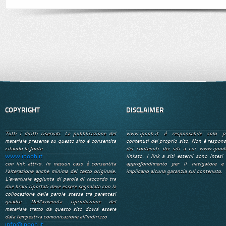
COPYRIGHT
DISCLAIMER
Tutti i diritti riservati. La pubblicazione del
www.ipooh.it è responsabile solo p
materiale presente su questo sito è consentita
contenuti del proprio sito. Non è respons
citando la fonte
dei contenuti dei siti a cui www.ipooh
www.ipooh.it
linkato. I link a siti esterni sono intesi 
con link attivo. In nessun caso è consentita
approfondimento per il navigatore e
l'alterazione anche minima del testo originale.
implicano alcuna garanzia sul contenuto.
L'eventuale aggiunta di parole di raccordo tra
due brani riportati deve essere segnalata con la
collocazione delle parole stesse tra parentesi
quadre. Dell'avvenuta riproduzione del
materiale tratto da questo sito dovrà essere
data tempestiva comunicazione all'indirizzo
info@ipooh.it