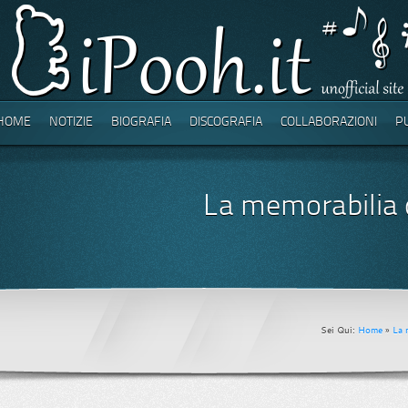
HOME
NOTIZIE
BIOGRAFIA
DISCOGRAFIA
COLLABORAZIONI
P
La memorabilia 
Sei Qui:
Home
»
La 