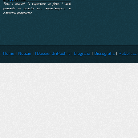
Tutti i marchi, le copertine, le foto, i testi
presenti in questo sito appartengono ai
rispettivi proprietari.
Home
|
Notizie
|
I Dossier di iPooh.it
|
Biografia
|
Discografia
|
Pubblicazi