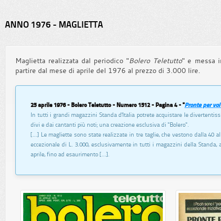
ANNO 1976 - MAGLIETTA
Maglietta realizzata dal periodico "
Bolero Teletutto
" e messa 
partire dal mese di aprile del 1976 al prezzo di 3.000 lire.
25 aprile 1976 - Bolero Teletutto - Numero 1512 - Pagina 4 - "
Pronte per voi
In tutti i grandi magazzini Standa d'Italia potrete acquistare le divertenti
divi e dai cantanti più noti; una creazione esclusiva di "Bolero".
[...] Le magliette sono state realizzate in tre taglie, che vestono dalla 40 a
eccezionale di L. 3.000, esclusivamente in tutti i magazzini della Standa, 
aprile, fino ad esaurimento [...].