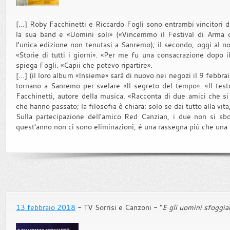
[...] Roby Facchinetti e Riccardo Fogli sono entrambi vincitori 
la sua band e «Uomini soli» («Vincemmo il Festival di Arma di
l'unica edizione non tenutasi a Sanremo); il secondo, oggi al n
«Storie di tutti i giorni». «Per me fu una consacrazione dopo i
spiega Fogli. «Capii che potevo ripartire».
[...] (il loro album «Insieme» sarà di nuovo nei negozi il 9 febbra
tornano a Sanremo per svelare «Il segreto del tempo». «Il test
Facchinetti, autore della musica. «Racconta di due amici che si
che hanno passato; la filosofia è chiara: solo se dai tutto alla vita,
Sulla partecipazione dell'amico Red Canzian, i due non si sbo
quest'anno non ci sono eliminazioni, è una rassegna più che una ga
13 febbraio 2018
- TV Sorrisi e Canzoni - "
E gli uomini sfoggian