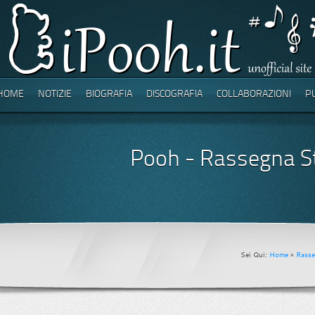
HOME
NOTIZIE
BIOGRAFIA
DISCOGRAFIA
COLLABORAZIONI
P
Pooh - Rassegna S
Sei Qui:
Home
»
Rasse