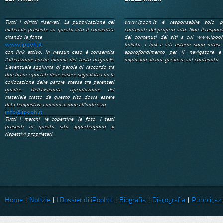
Tutti i diritti riservati. La pubblicazione del
www.ipooh.it è responsabile solo p
materiale presente su questo sito è consentita
contenuti del proprio sito. Non è respons
citando la fonte
dei contenuti dei siti a cui www.ipooh
www.ipooh.it
linkato. I link a siti esterni sono intesi 
con link attivo. In nessun caso è consentita
approfondimento per il navigatore e
l'alterazione anche minima del testo originale.
implicano alcuna garanzia sul contenuto.
L'eventuale aggiunta di parole di raccordo tra
due brani riportati deve essere segnalata con la
collocazione delle parole stesse tra parentesi
quadre. Dell'avvenuta riproduzione del
materiale tratto da questo sito dovrà essere
data tempestiva comunicazione all'indirizzo
info@ipooh.it
Tutti i marchi, le copertine, le foto, i testi
presenti in questo sito appartengono ai
rispettivi proprietari.
Home
|
Notizie
|
I Dossier di iPooh.it
|
Biografia
|
Discografia
|
Pubblicazi