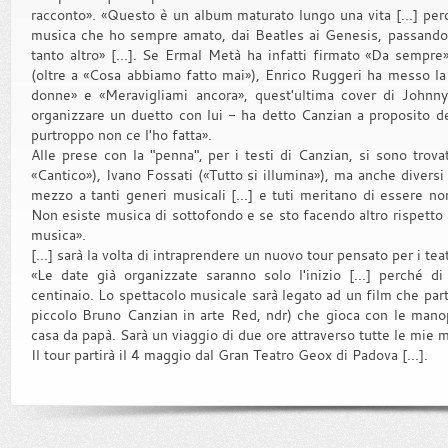
racconto». «Questo è un album maturato lungo una vita [...] perc
musica che ho sempre amato, dai Beatles ai Genesis, passando
tanto altro» [...]. Se Ermal Metà ha infatti firmato «Da sempr
(oltre a «Cosa abbiamo fatto mai»), Enrico Ruggeri ha messo la 
donne» e «Meravigliami ancora», quest'ultima cover di Johnn
organizzare un duetto con lui - ha detto Canzian a proposito 
purtroppo non ce l'ho fatta».
Alle prese con la "penna", per i testi di Canzian, si sono trov
«Cantico»), Ivano Fossati («Tutto si illumina»), ma anche diversi 
mezzo a tanti generi musicali [...] e tuti meritano di essere no
Non esiste musica di sottofondo e se sto facendo altro rispetto 
musica».
[...] sarà la volta di intraprendere un nuovo tour pensato per i teat
«Le date già organizzate saranno solo l'inizio [...] perché d
centinaio. Lo spettacolo musicale sarà legato ad un film che par
piccolo Bruno Canzian in arte Red, ndr) che gioca con le manop
casa da papà. Sarà un viaggio di due ore attraverso tutte le mie 
Il tour partirà il 4 maggio dal Gran Teatro Geox di Padova [...].