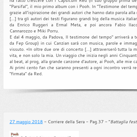
ha fatto crescere con i Capsicum Red (il suo gruppo prima dei
"Parsifal", il mio primo album con i Pooh. In "Testimone del temp
grazie all'ispirazione dei grandi autori che hanno dato parola alla
[...] tra gli autori dei testi figurano grandi big della musica ita
da Enrico Ruggeri a Ermal Meta, e poi ancora Fabio Ilacq
Cannarozzo e Miki Porru.
E dal 4 maggio, da Padova, Il testimone del tempo" arriverà a t
da Fep Group) in cui Canzian sarà con musica, parole e immag
vissuto. «In oltre due ore di concerto [...] attraverserò tutta l
vita, e non solo la mia. Un viaggio che inizia negli anni Cinquanta
al beat, al prog, alla grande canzone d'autore, ai Pooh, alle mie c
Ai primi cento fan che saranno presenti a ogni incontro verrà re
"firmata" da Red.
27 maggio 2018
- Corriere della Sera - Pag.37 - "
Battaglia fest