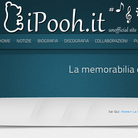
HOME
NOTIZIE
BIOGRAFIA
DISCOGRAFIA
COLLABORAZIONI
P
La memorabilia 
Sei Qui:
Home
»
La 