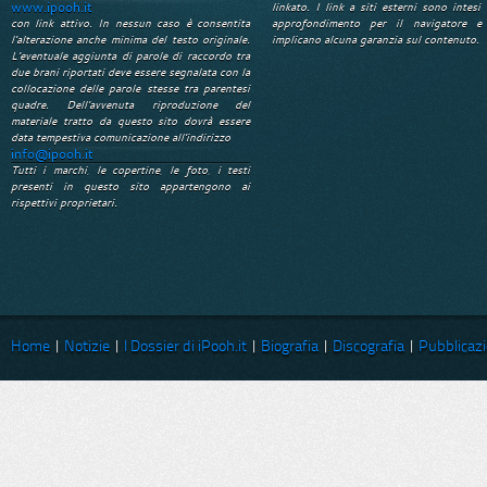
www.ipooh.it
linkato. I link a siti esterni sono intesi 
con link attivo. In nessun caso è consentita
approfondimento per il navigatore e
l'alterazione anche minima del testo originale.
implicano alcuna garanzia sul contenuto.
L'eventuale aggiunta di parole di raccordo tra
due brani riportati deve essere segnalata con la
collocazione delle parole stesse tra parentesi
quadre. Dell'avvenuta riproduzione del
materiale tratto da questo sito dovrà essere
data tempestiva comunicazione all'indirizzo
info@ipooh.it
Tutti i marchi, le copertine, le foto, i testi
presenti in questo sito appartengono ai
rispettivi proprietari.
Home
|
Notizie
|
I Dossier di iPooh.it
|
Biografia
|
Discografia
|
Pubblicazi