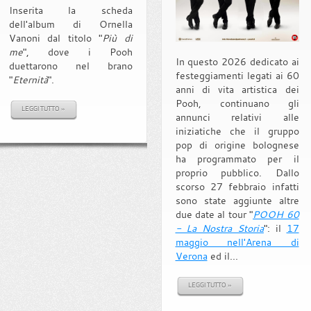
Inserita la scheda
dell'album di Ornella
Vanoni dal titolo "
Più di
me
", dove i Pooh
In questo 2026 dedicato ai
duettarono nel brano
festeggiamenti legati ai 60
"
Eternità
".
anni di vita artistica dei
Pooh, continuano gli
LEGGI TUTTO »
annunci relativi alle
iniziatiche che il gruppo
pop di origine bolognese
ha programmato per il
proprio pubblico. Dallo
scorso 27 febbraio infatti
sono state aggiunte altre
due date al tour "
POOH 60
- La Nostra Storia
": il
17
maggio nell'Arena di
Verona
ed il...
LEGGI TUTTO »