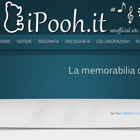
HOME
NOTIZIE
BIOGRAFIA
DISCOGRAFIA
COLLABORAZIONI
P
La memorabilia 
Sei Qui:
Home
»
La 