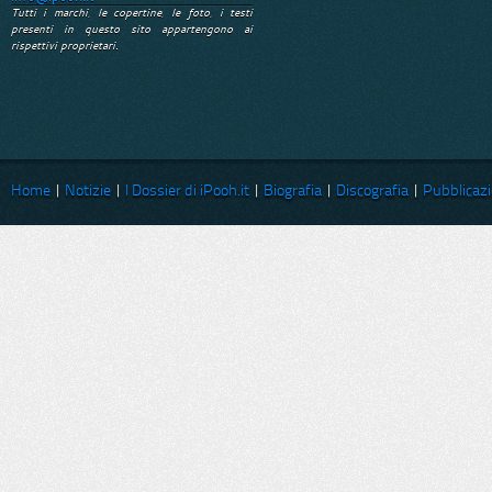
Tutti i marchi, le copertine, le foto, i testi
presenti in questo sito appartengono ai
rispettivi proprietari.
Home
|
Notizie
|
I Dossier di iPooh.it
|
Biografia
|
Discografia
|
Pubblicazi