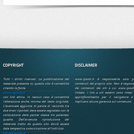
COPYRIGHT
DISCLAIMER
Tutti i diritti riservati. La pubblicazione del
www.ipooh.it è responsabile solo p
materiale presente su questo sito è consentita
contenuti del proprio sito. Non è respons
citando la fonte
dei contenuti dei siti a cui www.ipooh
www.ipooh.it
linkato. I link a siti esterni sono intesi 
con link attivo. In nessun caso è consentita
approfondimento per il navigatore e
l'alterazione anche minima del testo originale.
implicano alcuna garanzia sul contenuto.
L'eventuale aggiunta di parole di raccordo tra
due brani riportati deve essere segnalata con la
collocazione delle parole stesse tra parentesi
quadre. Dell'avvenuta riproduzione del
materiale tratto da questo sito dovrà essere
data tempestiva comunicazione all'indirizzo
info@ipooh.it