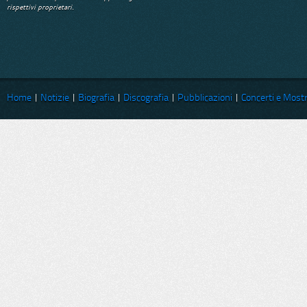
rispettivi proprietari.
Home
|
Notizie
|
Biografia
|
Discografia
|
Pubblicazioni
|
Concerti e Most