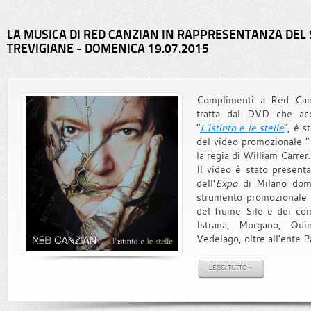
LA MUSICA DI RED CANZIAN IN RAPPRESENTANZA DEL S
TREVIGIANE - DOMENICA 19.07.2015
Complimenti a Red Canz
tratta dal DVD che ac
"
L'istinto e le stelle
", è 
del video promozionale “
la regia di William Carrer.
Il video è stato presenta
dell'
Expo
di Milano dome
strumento promozionale pe
del fiume Sile e dei com
Istrana, Morgano, Qui
Vedelago, oltre all'ente Pa
LEGGI TUTTO »