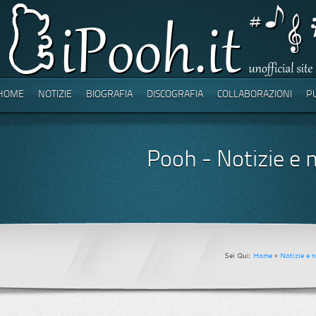
HOME
NOTIZIE
BIOGRAFIA
DISCOGRAFIA
COLLABORAZIONI
P
Pooh - Notizie e n
Sei Qui:
Home
»
Notizie e n