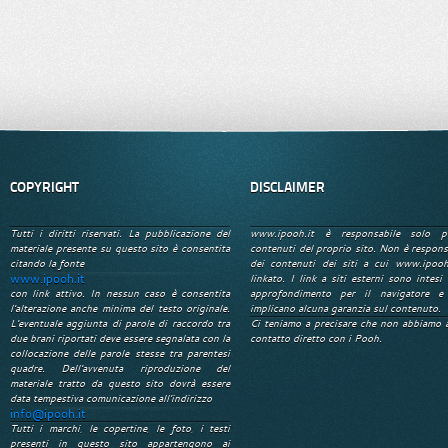
COPYRIGHT
DISCLAIMER
Tutti i diritti riservati. La pubblicazione del
www.ipooh.it è responsabile solo p
materiale presente su questo sito è consentita
contenuti del proprio sito. Non è respons
citando la fonte
dei contenuti dei siti a cui www.ipooh
www.ipooh.it
linkato. I link a siti esterni sono intesi 
con link attivo. In nessun caso è consentita
approfondimento per il navigatore e
l'alterazione anche minima del testo originale.
implicano alcuna garanzia sul contenuto.
L'eventuale aggiunta di parole di raccordo tra
Ci teniamo a precisare che non abbiamo 
due brani riportati deve essere segnalata con la
contatto diretto con i Pooh.
collocazione delle parole stesse tra parentesi
quadre. Dell'avvenuta riproduzione del
materiale tratto da questo sito dovrà essere
data tempestiva comunicazione all'indirizzo
info@ipooh.it
Tutti i marchi, le copertine, le foto, i testi
presenti in questo sito appartengono ai