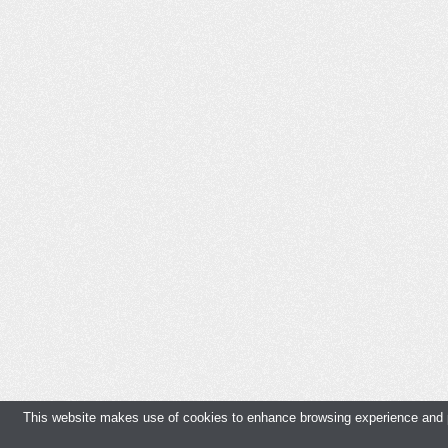
This website makes use of cookies to enhance browsing experience and pr