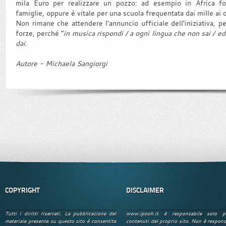
mila Euro per realizzare un pozzo: ad esempio in Africa fo
famiglie, oppure è vitale per una scuola frequentata dai mille ai
Non rimane che attendere l'annuncio ufficiale dell'iniziativa, p
forze, perché "
in musica rispondi / a ogni lingua che non sai / e
dai
.
Autore - Michaela Sangiorgi
COPYRIGHT
DISCLAIMER
Tutti i diritti riservati. La pubblicazione del
www.ipooh.it è responsabile solo p
materiale presente su questo sito è consentita
contenuti del proprio sito. Non è respons