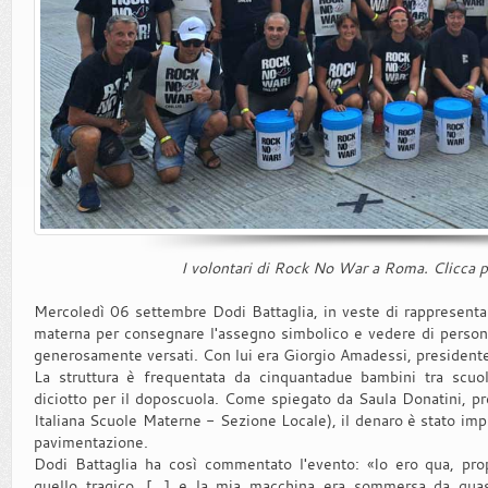
I volontari di Rock No War a Roma. Clicca p
Mercoledì 06 settembre Dodi Battaglia, in veste di rappresentan
materna per consegnare l'assegno simbolico e vedere di persona
generosamente versati. Con lui era Giorgio Amadessi, president
La struttura è frequentata da cinquantadue bambini tra scuol
diciotto per il doposcuola. Come spiegato da Saula Donatini, p
Italiana Scuole Materne - Sezione Locale), il denaro è stato impie
pavimentazione.
Dodi Battaglia ha così commentato l'evento: «Io ero qua, propr
quello tragico, [...] e la mia macchina era sommersa da qu