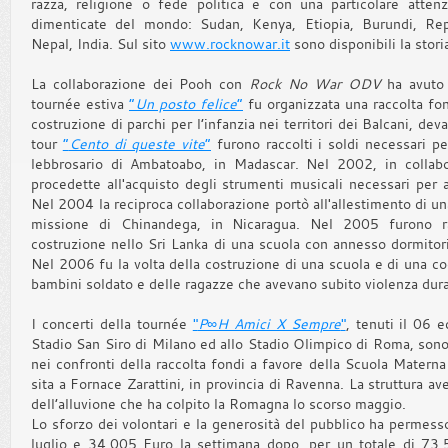
razza, religione o fede politica e con una particolare attenz
dimenticate del mondo: Sudan, Kenya, Etiopia, Burundi, Re
Nepal, India. Sul sito
www.rocknowar.it
sono disponibili la stori
La collaborazione dei Pooh con
Rock No War ODV
ha avuto 
tournée estiva
“
Un posto felice
”
fu organizzata una raccolta fond
costruzione di parchi per l’infanzia nei territori dei Balcani, dev
tour
“
Cento di queste vite
”
furono raccolti i soldi necessari pe
lebbrosario di Ambatoabo, in Madascar. Nel 2002, in colla
procedette all'acquisto degli strumenti musicali necessari per a
Nel 2004 la reciproca collaborazione portò all'allestimento di una
missione di Chinandega, in Nicaragua. Nel 2005 furono ra
costruzione nello Sri Lanka di una scuola con annesso dormitor
Nel 2006 fu la volta della costruzione di una scuola e di una co
bambini soldato e delle ragazze che avevano subito violenza dura
I concerti della tournée
"
P∞H Amici X Sempre
"
, tenuti il 06 e
Stadio San Siro di Milano ed allo Stadio Olimpico di Roma, sono s
nei confronti della raccolta fondi a favore della Scuola Materna
sita a Fornace Zarattini, in provincia di Ravenna. La struttura av
dell’alluvione che ha colpito la Romagna lo scorso maggio.
Lo sforzo dei volontari e la generosità del pubblico ha permess
luglio e 34.005 Euro la settimana dopo, per un totale di 7