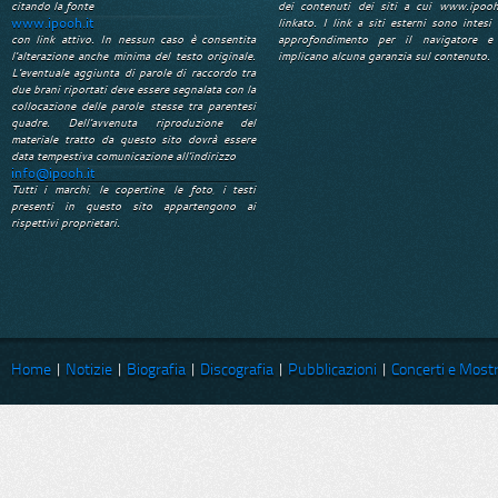
citando la fonte
dei contenuti dei siti a cui www.ipooh
www.ipooh.it
linkato. I link a siti esterni sono intesi 
con link attivo. In nessun caso è consentita
approfondimento per il navigatore e
l'alterazione anche minima del testo originale.
implicano alcuna garanzia sul contenuto.
L'eventuale aggiunta di parole di raccordo tra
due brani riportati deve essere segnalata con la
collocazione delle parole stesse tra parentesi
quadre. Dell'avvenuta riproduzione del
materiale tratto da questo sito dovrà essere
data tempestiva comunicazione all'indirizzo
info@ipooh.it
Tutti i marchi, le copertine, le foto, i testi
presenti in questo sito appartengono ai
rispettivi proprietari.
Home
|
Notizie
|
Biografia
|
Discografia
|
Pubblicazioni
|
Concerti e Most