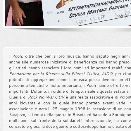
I Pooh, oltre che per la loro musica, hanno saputo negli anni
anche alle numerose iniziative di beneficenza cui hanno preso 
gli artisti hanno associato i loro nomi ad importanti realtà c
Fondazione per la Ricerca sulla Fibrosi Cistica
,
AIDO
, per cit
potente di aggregazione come la musica possa divenire un effic
persone a tematiche molto importanti, i Pooh hanno offerto visi
importanti. L'ultimo, in ordine di tempo, risale a questa estate al
Quella di
Rock No War ODV
è una realtà associativa e di volon
anni Novanta e con la quale hanno portato avanti varie in
associazione è nata il 25 maggio 1998 in occasione di un con
Sarajevo, ai tempi della guerra in Bosnia ed ha sede a Formigine
molti anni sul fronte della solidarietà internazionale, ha come
concreto e gioia, là dove guerre o sottosviluppo hanno creato dol