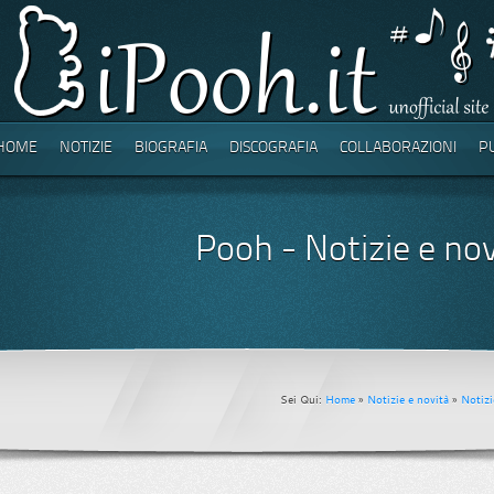
HOME
NOTIZIE
BIOGRAFIA
DISCOGRAFIA
COLLABORAZIONI
P
Pooh - Notizie e no
Sei Qui:
Home
»
Notizie e novità
»
Notizi