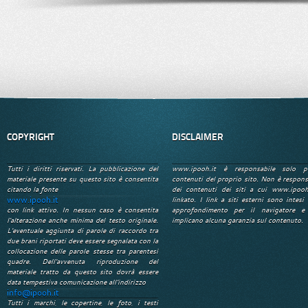
COPYRIGHT
DISCLAIMER
Tutti i diritti riservati. La pubblicazione del
www.ipooh.it è responsabile solo p
materiale presente su questo sito è consentita
contenuti del proprio sito. Non è respons
citando la fonte
dei contenuti dei siti a cui www.ipooh
www.ipooh.it
linkato. I link a siti esterni sono intesi 
con link attivo. In nessun caso è consentita
approfondimento per il navigatore e
l'alterazione anche minima del testo originale.
implicano alcuna garanzia sul contenuto.
L'eventuale aggiunta di parole di raccordo tra
due brani riportati deve essere segnalata con la
collocazione delle parole stesse tra parentesi
quadre. Dell'avvenuta riproduzione del
materiale tratto da questo sito dovrà essere
data tempestiva comunicazione all'indirizzo
info@ipooh.it
Tutti i marchi, le copertine, le foto, i testi