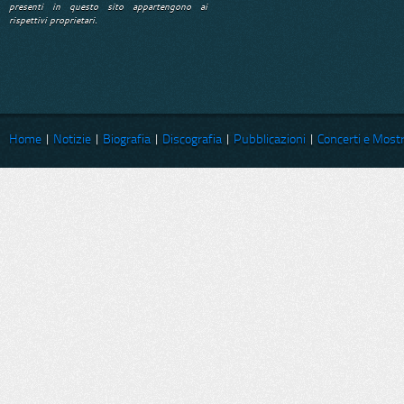
presenti in questo sito appartengono ai
rispettivi proprietari.
Home
|
Notizie
|
Biografia
|
Discografia
|
Pubblicazioni
|
Concerti e Most