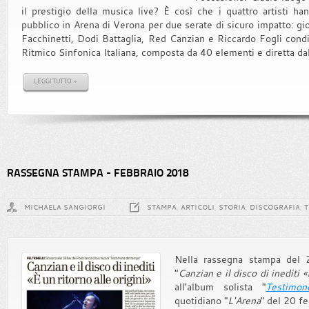
il prestigio della musica live? È così che i quattro artisti h
pubblico in Arena di Verona per due serate di sicuro impatto: 
Facchinetti, Dodi Battaglia, Red Canzian e Riccardo Fogli condi
Ritmico Sinfonica Italiana, composta da 40 elementi e diretta d
LEGGI TUTTO »
RASSEGNA STAMPA - FEBBRAIO 2018
MICHAELA SANGIORGI
STAMPA, ARTICOLI, STORIA, DISCOGRAFIA, 
Nella rassegna stampa del 20
"
Canzian e il disco di inediti «
all'album solista "
Testimo
quotidiano "
L'Arena
" del 20 fe