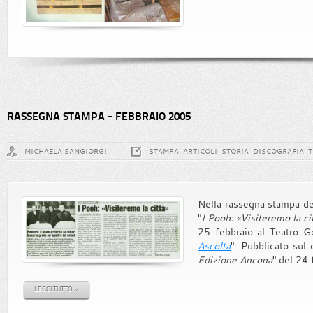
RASSEGNA STAMPA - FEBBRAIO 2005
MICHAELA SANGIORGI
STAMPA, ARTICOLI, STORIA, DISCOGRAFIA, 
Nella rassegna stampa del 
"
I Pooh: «Visiteremo la ci
25 febbraio al Teatro Ge
Ascolta
". Pubblicato sul 
Edizione Ancona
" del 24 
LEGGI TUTTO »