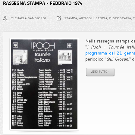
RASSEGNA STAMPA - FEBBRAIO 1974
MICHAELA SANGIORGI
STAMPA, ARTICOLI, STORIA, DISCOGRAFIA, 
Nella rassegna stampa del
"
I Pooh - Tournée itali
programma dal 21 genna
periodico "
Qui Giovani
" d
LEGGI TUTTO »