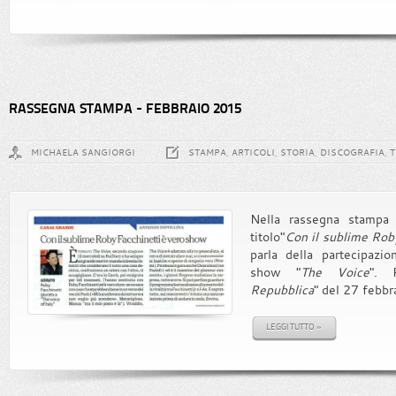
RASSEGNA STAMPA - FEBBRAIO 2015
MICHAELA SANGIORGI
STAMPA, ARTICOLI, STORIA, DISCOGRAFIA, 
Nella rassegna stampa d
titolo"
Con il sublime Rob
parla della partecipazi
show "
The Voice
". 
Repubblica
" del 27 febbr
LEGGI TUTTO »