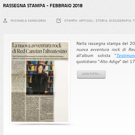
RASSEGNA STAMPA - FEBBRAIO 2018
MICHAELA SANGIORGI
STAMPA, ARTICOLI, STORIA, DISCOGRAFIA, 
Nella rassegna stampa del 2018
nuova avventura rock di Red
all'album solista "
Testimo
quotidiano "
Alto Adige
" del 17
LEGGI TUTTO »