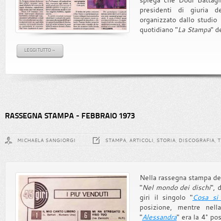
presidenti di giuria 
organizzato dallo studio
quotidiano "
La Stampa
" d
LEGGI TUTTO »
RASSEGNA STAMPA - FEBBRAIO 1973
MICHAELA SANGIORGI
STAMPA, ARTICOLI, STORIA, DISCOGRAFIA, 
Nella rassegna stampa del 
"
Nel mondo dei dischi
", 
giri il singolo "
Cosa si
posizione, mentre nella
"
Alessandra
" era la 4° po