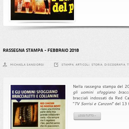
RASSEGNA STAMPA - FEBBRAIO 2018
MICHAELA SANGIORGI
STAMPA, ARTICOLI, STORIA, DISCOGRAFIA, 
Nella rassegna stampa del 2018
gli uomini sfoggiano bracci
bracciali indossati da Red Ca
"
TV Sorrisi e Canzoni
" del 13 
LEGGI TUTTO »