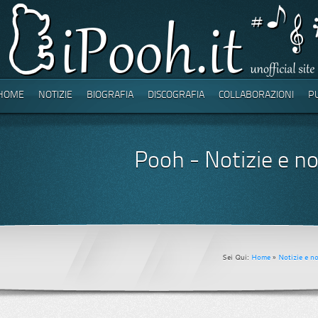
HOME
NOTIZIE
BIOGRAFIA
DISCOGRAFIA
COLLABORAZIONI
P
Pooh - Notizie e no
Sei Qui:
Home
»
Notizie e no