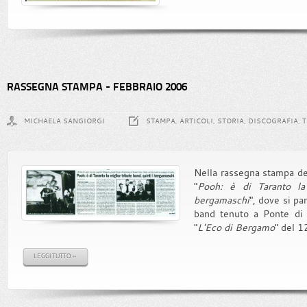
RASSEGNA STAMPA - FEBBRAIO 2006
MICHAELA SANGIORGI
STAMPA, ARTICOLI, STORIA, DISCOGRAFIA, 
Nella rassegna stampa del 
"
Pooh: è di Taranto la 
bergamaschi
", dove si pa
band tenuto a Ponte di 
"
L'Eco di Bergamo
" del 1
LEGGI TUTTO »