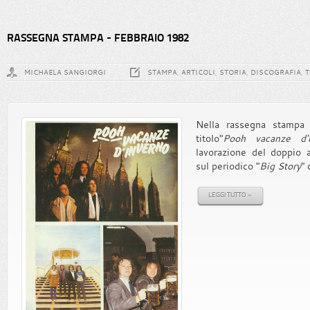
RASSEGNA STAMPA - FEBBRAIO 1982
MICHAELA SANGIORGI
STAMPA, ARTICOLI, STORIA, DISCOGRAFIA, 
Nella rassegna stampa d
titolo"
Pooh vacanze d'i
lavorazione del doppio 
sul periodico "
Big Story
" 
LEGGI TUTTO »