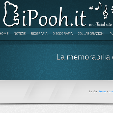
HOME
NOTIZIE
BIOGRAFIA
DISCOGRAFIA
COLLABORAZIONI
P
La memorabilia 
Sei Qui:
Home
»
La 