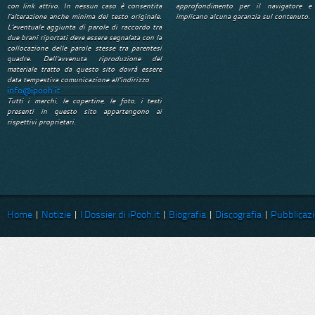
con link attivo. In nessun caso è consentita
approfondimento per il navigatore e
l'alterazione anche minima del testo originale.
implicano alcuna garanzia sul contenuto.
L'eventuale aggiunta di parole di raccordo tra
due brani riportati deve essere segnalata con la
collocazione delle parole stesse tra parentesi
quadre. Dell'avvenuta riproduzione del
materiale tratto da questo sito dovrà essere
data tempestiva comunicazione all'indirizzo
info@ipooh.it
Tutti i marchi, le copertine, le foto, i testi
presenti in questo sito appartengono ai
rispettivi proprietari.
Home
|
Notizie
|
I Dossier di iPooh.it
|
Biografia
|
Discografia
|
Pubblicazi