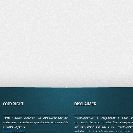
COPYRIGHT
DISCLAIMER
Tutti i diritti riservati. La pubblicazione del
www.ipooh.it è responsabile solo p
materiale presente su questo sito è consentita
contenuti del proprio sito. Non è respons
citando la fonte
dei contenuti dei siti a cui www.ipooh
www.ipooh.it
linkato. I link a siti esterni sono intesi 