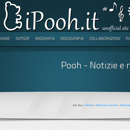
HOME
NOTIZIE
BIOGRAFIA
DISCOGRAFIA
COLLABORAZIONI
P
Pooh - Notizie e n
Sei Qui:
Home
»
Notizie e novità
»
Notizie