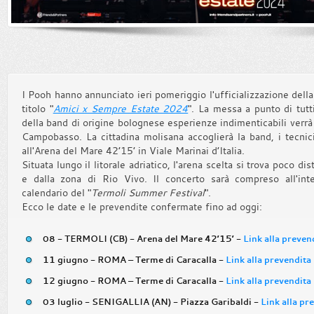
I Pooh hanno annunciato ieri pomeriggio l'ufficializzazione della 
titolo "
Amici x Sempre Estate 2024
". La messa a punto di tutt
della band di origine bolognese esperienze indimenticabili verrà 
Campobasso. La cittadina molisana accoglierà la band, i tecnic
all'Arena del Mare 42’15’ in Viale Marinai d’Italia.
Situata lungo il litorale adriatico, l'arena scelta si trova poco di
e dalla zona di Rio Vivo. Il concerto sarà compreso all'inte
calendario del "
Termoli Summer Festival
".
Ecco le date e le prevendite confermate fino ad oggi:
08 - TERMOLI (CB) - Arena del Mare 42’15’ -
Link alla preven
11 giugno - ROMA – Terme di Caracalla -
Link alla prevendita
12 giugno - ROMA – Terme di Caracalla -
Link alla prevendita
03 luglio - SENIGALLIA (AN) - Piazza Garibaldi -
Link alla pr