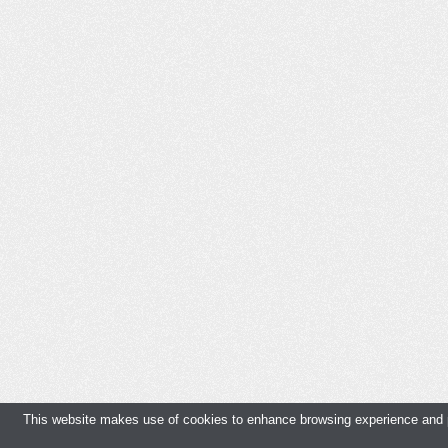
This website makes use of cookies to enhance browsing experience and pr