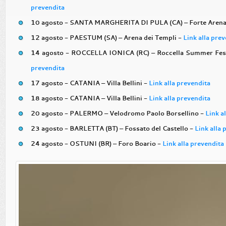
prevendita
10 agosto - SANTA MARGHERITA DI PULA (CA) – Forte Arena
12 agosto - PAESTUM (SA) – Arena dei Templi -
Link alla pre
14 agosto - ROCCELLA IONICA (RC) – Roccella Summer Festiv
prevendita
17 agosto - CATANIA – Villa Bellini -
Link alla prevendita
18 agosto - CATANIA – Villa Bellini -
Link alla prevendita
20 agosto - PALERMO – Velodromo Paolo Borsellino -
Link a
23 agosto - BARLETTA (BT) – Fossato del Castello -
Link alla 
24 agosto - OSTUNI (BR) – Foro Boario -
Link alla prevendita