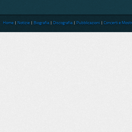
Home
|
Notizie
|
Biografia
|
Discografia
|
Pubblicazioni
|
Concerti e Most