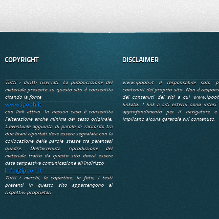
COPYRIGHT
DISCLAIMER
Tutti i diritti riservati. La pubblicazione del
www.ipooh.it è responsabile solo p
materiale presente su questo sito è consentita
contenuti del proprio sito. Non è respons
citando la fonte
dei contenuti dei siti a cui www.ipooh
www.ipooh.it
linkato. I link a siti esterni sono intesi 
con link attivo. In nessun caso è consentita
approfondimento per il navigatore e
l'alterazione anche minima del testo originale.
implicano alcuna garanzia sul contenuto.
L'eventuale aggiunta di parole di raccordo tra
due brani riportati deve essere segnalata con la
collocazione delle parole stesse tra parentesi
quadre. Dell'avvenuta riproduzione del
materiale tratto da questo sito dovrà essere
data tempestiva comunicazione all'indirizzo
info@ipooh.it
Tutti i marchi, le copertine, le foto, i testi
presenti in questo sito appartengono ai
rispettivi proprietari.