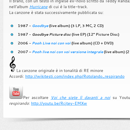
Il brano, con un testo in inglese ex-novo scritto da Teddy Randa
nell'album
Hurricane
di cui è la title-track.
La canzone è stata successivamente pubblicata su:
1987 -
Goodbye
(live album) (3 LP, 3 MC, 2 CD)
1987 -
Goodbye Picture disc
(live EP) (12" Picture Disc)
2006 -
Pooh Live noi con voi
(live album) (CD + DVD)
2007 –
Pooh live noi con voi versione integrale
(live album) (2
La canzone originale è in tonalità di RE minore
Accordi:
http://wikitesti.com/index.php/Rotolando_respirando
Per ascoltare
Voi che siete lì davanti a noi
su Youtu
respirando
:
http://youtu.be/Rcjtey-EMXw