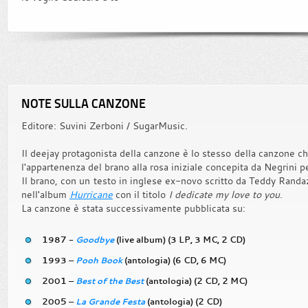
NOTE SULLA CANZONE
Editore: Suvini Zerboni / SugarMusic.
Il deejay protagonista della canzone è lo stesso della canzone c
l'appartenenza del brano alla rosa iniziale concepita da Negrini p
Il brano, con un testo in inglese ex-novo scritto da Teddy Randa
nell'album
Hurricane
con il titolo
I dedicate my love to you
.
La canzone è stata successivamente pubblicata su:
1987 -
Goodbye
(live album) (3 LP, 3 MC, 2 CD)
1993 –
Pooh Book
(antologia) (6 CD, 6 MC)
2001 –
Best of the Best
(antologia) (2 CD, 2 MC)
2005 –
La Grande Festa
(antologia) (2 CD)