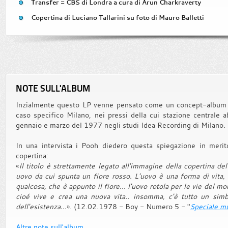
Transfer = CBS di Londra a cura di Arun Charkraverty
Copertina di Luciano Tallarini su foto di Mauro Balletti
NOTE SULL'ALBUM
Inzialmente questo LP venne pensato come un concept-album de
caso specifico Milano, nei pressi della cui stazione centrale a
gennaio e marzo del 1977 negli studi Idea Recording di Milano.
In una intervista i Pooh diedero questa spiegazione in merito 
copertina:
«
Il titolo è strettamente legato all'immagine della copertina de
uovo da cui spunta un fiore rosso. L'uovo è una forma di vita, 
qualcosa, che è appunto il fiore... l'uovo rotola per le vie del m
cioé vive e crea una nuova vita.. insomma, c'è tutto un sim
dell'esistenza...
». (12.02.1978 - Boy - Numero 5 - "
Speciale mu
Altre note sull'album...