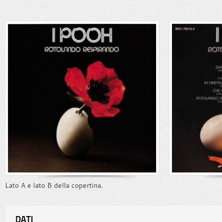
Lato A e lato B della copertina.
DATI