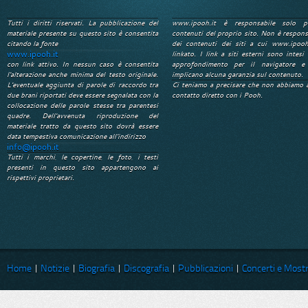
Tutti i diritti riservati. La pubblicazione del
www.ipooh.it è responsabile solo p
materiale presente su questo sito è consentita
contenuti del proprio sito. Non è respons
citando la fonte
dei contenuti dei siti a cui www.ipooh
www.ipooh.it
linkato. I link a siti esterni sono intesi 
con link attivo. In nessun caso è consentita
approfondimento per il navigatore e
l'alterazione anche minima del testo originale.
implicano alcuna garanzia sul contenuto.
L'eventuale aggiunta di parole di raccordo tra
Ci teniamo a precisare che non abbiamo 
due brani riportati deve essere segnalata con la
contatto diretto con i Pooh.
collocazione delle parole stesse tra parentesi
quadre. Dell'avvenuta riproduzione del
materiale tratto da questo sito dovrà essere
data tempestiva comunicazione all'indirizzo
info@ipooh.it
Tutti i marchi, le copertine, le foto, i testi
presenti in questo sito appartengono ai
rispettivi proprietari.
Home
|
Notizie
|
Biografia
|
Discografia
|
Pubblicazioni
|
Concerti e Most