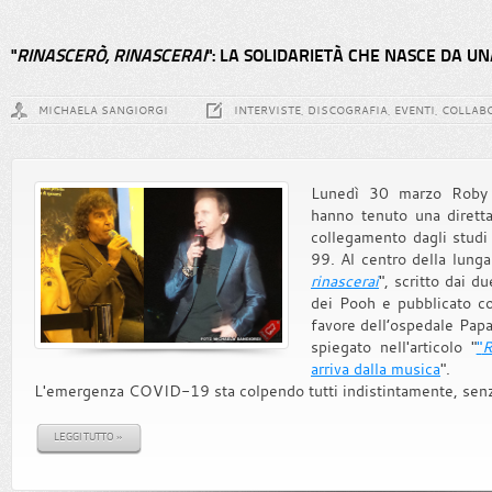
"
RINASCERÒ, RINASCERAI
": LA SOLIDARIETÀ CHE NASCE DA U
MICHAELA SANGIORGI
INTERVISTE, DISCOGRAFIA, EVENTI, COLLAB
Lunedì 30 marzo Roby 
hanno tenuto una diretta
collegamento dagli stud
99. Al centro della lunga
rinascerai
", scritto dai 
dei Pooh e pubblicato co
favore dell’ospedale Pap
spiegato nell'articolo "
"
R
arriva dalla musica
".
L'emergenza COVID-19 sta colpendo tutti indistintamente, senza f
LEGGI TUTTO »