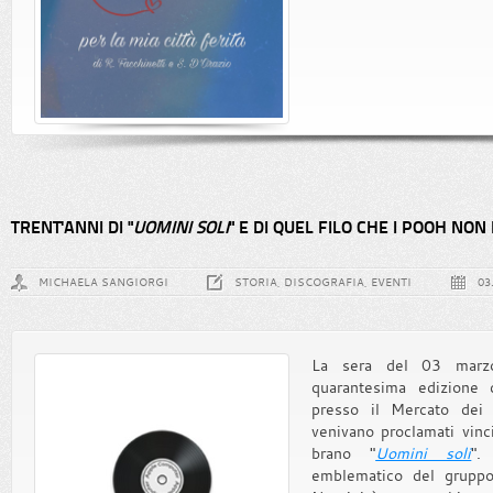
TRENT'ANNI DI "
UOMINI SOLI
" E DI QUEL FILO CHE I POOH NO
MICHAELA SANGIORGI
STORIA, DISCOGRAFIA, EVENTI
03
La sera del 03 marzo
quarantesima edizione
presso il Mercato dei F
venivano proclamati vinc
brano "
Uomini soli
".
emblematico del gruppo,