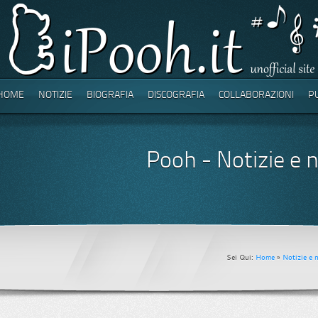
HOME
NOTIZIE
BIOGRAFIA
DISCOGRAFIA
COLLABORAZIONI
P
Pooh - Notizie e 
Sei Qui:
Home
»
Notizie e 