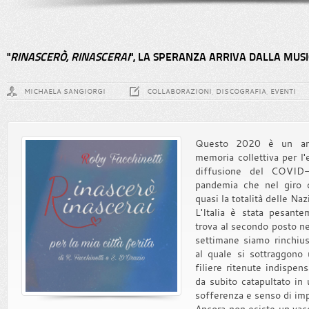
"
RINASCERÒ, RINASCERAI
", LA SPERANZA ARRIVA DALLA MUS
MICHAELA SANGIORGI
COLLABORAZIONI, DISCOGRAFIA, EVENTI
Questo 2020 è un ann
memoria collettiva per l'
diffusione del COVID-1
pandemia che nel giro d
quasi la totalità delle Naz
L'Italia è stata pesant
trova al secondo posto nel
settimane siamo rinchius
al quale si sottraggono
filiere ritenute indispens
da subito catapultato in 
sofferenza e senso di im
Ancora non esiste un vacc