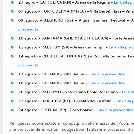
27 luglio - CATTOLICA (RN) – Arena della Regina -
Link alla p
07 agosto - FORTE DEI MARMI (LU) – Villa Bertelli Live – Villa 
09 agosto – ALGHERO (SS) – Alguer Summer Festival – An
prevendita
10 agosto - SANTA MARGHERITA DI PULA (CA) – Forte Arena
12 agosto - PAESTUM (SA) – Arena dei Templi -
Link alla pre
14 agosto - ROCCELLA JONICA (RC) – Roccella Summer Festiv
prevendita
17 agosto - CATANIA – Villa Bellini -
Link alla prevendita
18 agosto - CATANIA – Villa Bellini -
Link alla prevendita
20 agosto - PALERMO – Velodromo Paolo Borsellino -
Link a
23 agosto - BARLETTA (BT) – Fossato del Castello -
Link alla 
24 agosto - OSTUNI (BR) – Foro Boario -
Link alla prevendita
Per questa nuova estate in compagnia della musica dei Pooh, no
che più accende emozioni, suggestioni, fantasie e procurarsi il bi