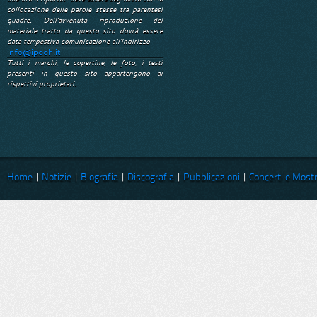
collocazione delle parole stesse tra parentesi
quadre. Dell'avvenuta riproduzione del
materiale tratto da questo sito dovrà essere
data tempestiva comunicazione all'indirizzo
info@ipooh.it
Tutti i marchi, le copertine, le foto, i testi
presenti in questo sito appartengono ai
rispettivi proprietari.
Home
|
Notizie
|
Biografia
|
Discografia
|
Pubblicazioni
|
Concerti e Most