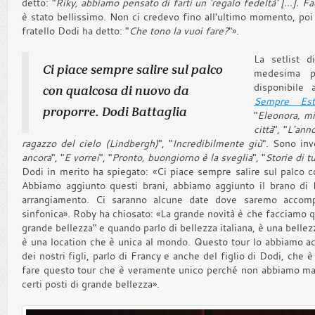
detto: "
Riky, abbiamo pensato di farti un 'regalo fedeltà' [...]. Fac
è stato bellissimo. Non ci credevo fino all'ultimo momento, poi 
fratello Dodi ha detto: "
Che tono la vuoi fare?
"».
La setlist d
Ci piace sempre salire sul palco
medesima pr
disponibile 
con qualcosa di nuovo da
Sempre Es
proporre. Dodi Battaglia
"
Eleonora, m
città
", "
L'anno
ragazzo del cielo (Lindbergh)
", "
Incredibilmente giù
". Sono inve
ancora
", "
E vorrei
", "
Pronto, buongiorno è la sveglia
", "
Storie di tu
Dodi in merito ha spiegato: «Ci piace sempre salire sul palco 
Abbiamo aggiunto questi brani, abbiamo aggiunto il brano di 
arrangiamento. Ci saranno alcune date dove saremo accomp
sinfonica». Roby ha chiosato: «La grande novità è che facciamo q
grande bellezza" e quando parlo di bellezza italiana, è una bellez
è una location che è unica al mondo. Questo tour lo abbiamo acc
dei nostri figli, parlo di Francy e anche del figlio di Dodi, che 
fare questo tour che è veramente unico perché non abbiamo mai f
certi posti di grande bellezza».