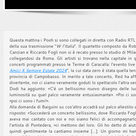
Questa mattina i Pooh si sono collegati in diretta con Radio RTL
della sua trasmissione "
W l'Italia
". Il quartetto composto da Rob
Canzian e Riccardo Fogli non si è recato presso lo studio di Mil
collegandosi da Roma. Gli artisti si trovano nella capitale i
concerti programmati presso le Terme di Caracalla: l'evento live d
Amici X Sempre Estate 2024
", la cui data zero è stata quella t
provincia di Campobasso. In merito a tale concerto, Red ha aff
divertente, noi ci siamo veramente goduti lo spettacolo l'altra ser
Dodi ha aggiunto: «C'è un bellissimo nuovo disegno delle luc
luminosità su quel palco veramente entusiasmante». «Poi ci s
«poi ci sono i fumi!».
Alla domanda di Baiguini su cos'altro accadrà sul palco allestito 
risposto: «Succederà un concerto bellissimo, dove Riccardo Fog
aveva mai cantato con noi e noi siamo felici di accompagnarl
l'artista di Pontedera, «ci mettono del loro. Gli ho detto di ai
quindi gentilmente la cantiamo insieme [...]. Un giorno mi han