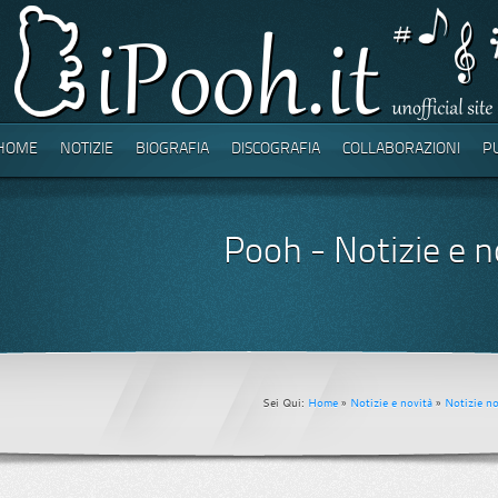
HOME
NOTIZIE
BIOGRAFIA
DISCOGRAFIA
COLLABORAZIONI
P
Pooh - Notizie e n
Sei Qui:
Home
»
Notizie e novità
»
Notizie n