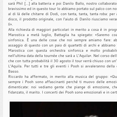
sarà Phil [...] alla batteria e poi Danilo Ballo, nostro collabora
bravissimo ed in questo tour lo abbiamo portato sul palco con noi [
al di là delle chitarre di Dodi, con tanta, tanta, tanta roba: per 
disco, il prodotto originale, con l'aiuto di Danilo riusciamo ve
lì».
Alla richiesta di maggiori particolari in merito a cosa è in pro
Marostica a metà luglio, Battaglia ha spiegato: «Saremo co
sinfonica. È una delle cose che noi sempre amiamo fare: ab
assaggio di questo con un paio di quartetti di archi e abbiamo 
Marostica con questa orchestra sinfonica e molto probabi
nell'ultima data della tournée che sarà a L'Aquila». Nel corso dell'
che con tutta probabilità il 30 agosto il tour verrà chiuso con un'
L'Aquila. Per tutti e tre gli eventi i Pooh si avvaleranno dell
Basso.
Riccardo ha affermato, in merito alla musica del gruppo: «Qu
sempre i Pooh sono affascinanti perché ti muovo delle emozi
dimenticate: noi vediamo gente che piange di emozione, che s
fidanzato, il marito. I concerti dei Pooh sono emozionali e in cert