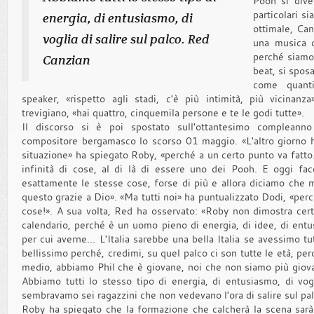
Pooh si dive
particolari si
energia, di entusiasmo, di
ottimale, Ca
voglia di salire sul palco. Red
una musica c
perché siamo
Canzian
beat, si spo
come quanti
speaker, «rispetto agli stadi, c'è più intimità, più vicinanza
trevigiano, «hai quattro, cinquemila persone e te le godi tutte».
Il discorso si è poi spostato sull'ottantesimo compleanno 
compositore bergamasco lo scorso 01 maggio. «L'altro giorno ho
situazione» ha spiegato Roby, «perché a un certo punto va fatto.
infinità di cose, al di là di essere uno dei Pooh. E oggi fac
esattamente le stesse cose, forse di più e allora diciamo che 
questo grazie a Dio». «Ma tutti noi» ha puntualizzato Dodi, «perch
cose!». A sua volta, Red ha osservato: «Roby non dimostra cer
calendario, perché è un uomo pieno di energia, di idee, di entusi
per cui averne... L'Italia sarebbe una bella Italia se avessimo tu
bellissimo perché, credimi, su quel palco ci son tutte le età, p
medio, abbiamo Phil che è giovane, noi che non siamo più giova
Abbiamo tutti lo stesso tipo di energia, di entusiasmo, di vogli
sembravamo sei ragazzini che non vedevano l'ora di salire sul pal
Roby ha spiegato che la formazione che calcherà la scena sarà 