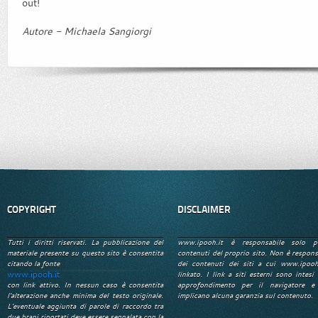
out!
Autore - Michaela Sangiorgi
COPYRIGHT
DISCLAIMER
Tutti i diritti riservati. La pubblicazione del
www.ipooh.it è responsabile solo p
materiale presente su questo sito è consentita
contenuti del proprio sito. Non è respons
citando la fonte
dei contenuti dei siti a cui www.ipooh
www.ipooh.it
linkato. I link a siti esterni sono intesi 
con link attivo. In nessun caso è consentita
approfondimento per il navigatore e
l'alterazione anche minima del testo originale.
implicano alcuna garanzia sul contenuto.
L'eventuale aggiunta di parole di raccordo tra
due brani riportati deve essere segnalata con la