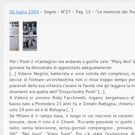
06 luglio 1969
- Sogno - N°27 - Pag. 12 - "
Le memorie dei Po
Per i Pooh il «Cantagiro» sta andando a gonfie vele: "Mary Ann" 
giovane ha dimostrato di apprezzarlo adeguatamente.
[...] Valerio Negrini, batterista e voce solista del complesso,
decise di formare un'orchestrina non ci mise troppo tempo per 
piacevoli della sua infanzia c'erano le favole che gli leggeva la n
divertenti era quella dell'"Orsacchiotto Pooh" [...].
A Valerio si unirono Roby Facchinetti, organo, bergamasco di 
basso nato a Pontedera 21 anni fa, e Donato Battaglia, chitarra s
solo 19 anni ed è di Bologna [...].
Se Milano è il campo base, il luogo in cui nascono le canzoni 
toscane, dove il vino è il Chianti. Riccardo possiede in quella
radio, senza televisione, senza giornali compongono , provano,
'66", "Nel buio", "Vieni fuori". Poi c'è stata l'esplosione d