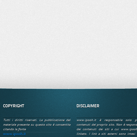
COPYRIGHT
DISCLAIMER
Tutti i diritti riservati. La pubblicazione del
www.ipooh.it è responsabile solo p
materiale presente su questo sito è consentita
contenuti del proprio sito. Non è respons
citando la fonte
dei contenuti dei siti a cui www.ipooh
www.ipooh.it
linkato. I link a siti esterni sono intesi 