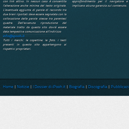
con link attivo. In nessun caso è consentita
approfondimento per il navigatore e
l'alterazione anche minima del testo originale.
implicano alcuna garanzia sul contenuto.
L'eventuale aggiunta di parole di raccordo tra
due brani riportati deve essere segnalata con la
collocazione delle parole stesse tra parentesi
quadre. Dell'avvenuta riproduzione del
materiale tratto da questo sito dovrà essere
data tempestiva comunicazione all'indirizzo
info@ipooh.it
Tutti i marchi, le copertine, le foto, i testi
presenti in questo sito appartengono ai
rispettivi proprietari.
Home
|
Notizie
|
I Dossier di iPooh.it
|
Biografia
|
Discografia
|
Pubblicazi