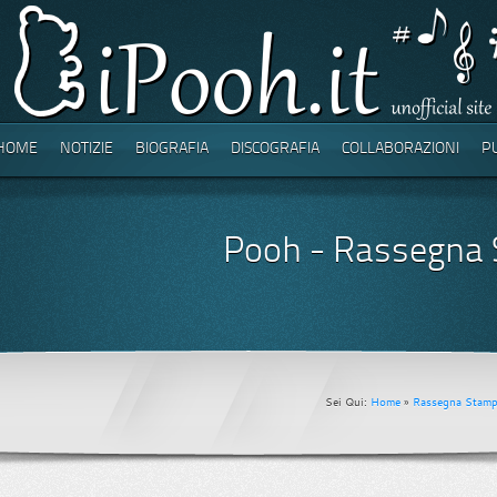
HOME
NOTIZIE
BIOGRAFIA
DISCOGRAFIA
COLLABORAZIONI
P
Pooh - Rassegna 
Sei Qui:
Home
»
Rassegna Stamp