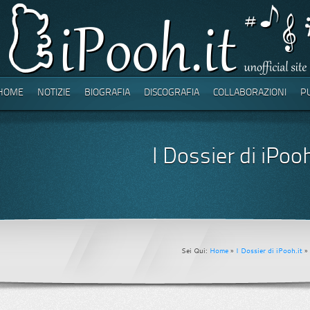
HOME
NOTIZIE
BIOGRAFIA
DISCOGRAFIA
COLLABORAZIONI
P
I Dossier di iPooh
Sei Qui:
Home
»
I Dossier di iPooh.it
» 