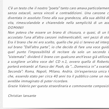
C'è un testo che il nostro "poeta" tanto caro amava particolarmen
senza ostacoli, senza vincoli e contraddizioni. Una canzone c
diventata in assoluto l'inno alla sua grandezza, alla sua abilità
vita, rimescolandole e chiarendole nella semplicità di un as
DOMANI!
Non poteva che essere un brano di chiusura, o quasi, di un l
accostato l'una all'altra canzoni indimenticabili, veri pezzi di st
Era il brano che mi ero scelto, quello che più ci tenevo ad interp
sul brano "Dall'altra parte", io che decido di fare una voce guid
quel punto l'impossibilità di recitare da solo un secondo 
"sistemata": dividerò il brano con qualcuno anch'esso già utiliz
a scegliere un'altra voce del CD n.1, ovvero quella di Roberto
porterà entrambi al fianco dei Pooh, da "...Domenica in" a svariat
Seconda": Roma, Napoli, Milano, Andria. Un'esperienza unica 
che, essendo stato per circa 40 anni tra il pubblico come un no
avrebbe immaginato di poter ricordare.
Grazie Valerio per questa straordinaria e commovente composiz
Christian Iansante