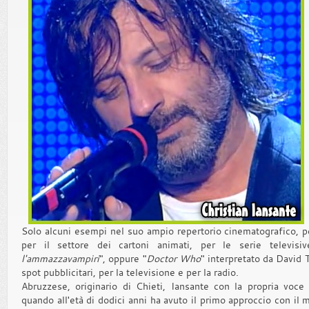
Solo alcuni esempi nel suo ampio repertorio cinematografico, p
per il settore dei cartoni animati, per le serie televis
l'ammazzavampiri
", oppure "
Doctor Who
" interpretato da David 
spot pubblicitari, per la televisione e per la radio.
Abruzzese, originario di Chieti, Iansante con la propria voce 
quando all'età di dodici anni ha avuto il primo approccio con il