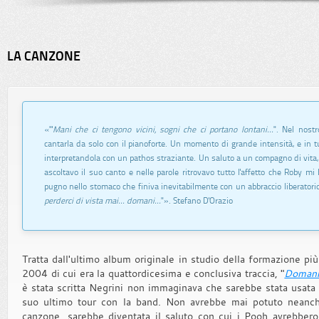
LA CANZONE
«"'
Mani che ci tengono vicini, sogni che ci portano lontani...
". Nel nost
cantarla da solo con il pianoforte. Un momento di grande intensità, e in tu
interpretandola con un pathos straziante. Un saluto a un compagno di vita, d
ascoltavo il suo canto e nelle parole ritrovavo tutto l'affetto che Roby 
pugno nello stomaco che finiva inevitabilmente con un abbraccio liberatorio
perderci di vista mai... domani...
"». Stefano D'Orazio
Tratta dall'ultimo album originale in studio della formazione pi
2004 di cui era la quattordicesima e conclusiva traccia, "
Doman
è stata scritta Negrini non immaginava che sarebbe stata usata
suo ultimo tour con la band. Non avrebbe mai potuto neanch
canzone, sarebbe diventata il saluto con cui i Pooh avrebbero 