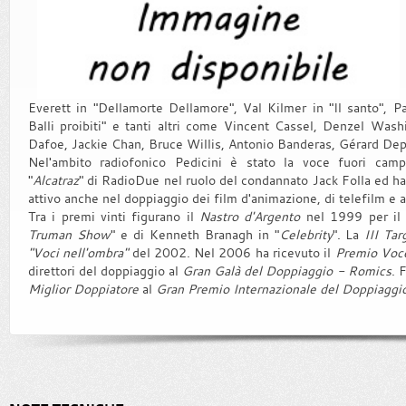
Everett in "Dellamorte Dellamore", Val Kilmer in "Il santo", P
Balli proibiti" e tanti altri come Vincent Cassel, Denzel Wa
Dafoe, Jackie Chan, Bruce Willis, Antonio Banderas, Gérard Dep
Nel'ambito radiofonico Pedicini è stato la voce fuori camp
"
Alcatraz
" di RadioDue nel ruolo del condannato Jack Folla ed ha 
attivo anche nel doppiaggio dei film d'animazione, di telefilm e a
Tra i premi vinti figurano il
Nastro d'Argento
nel 1999 per il 
Truman Show
" e di Kenneth Branagh in "
Celebrity
". La
III Tar
"Voci nell'ombra"
del 2002. Nel 2006 ha ricevuto il
Premio Voce
direttori del doppiaggio al
Gran Galà del Doppiaggio - Romics
. 
Miglior Doppiatore
al
Gran Premio Internazionale del Doppiaggi