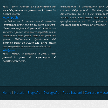
Tutti i diritti riservati. La pubblicazione del
www.ipooh.it è responsabile solo p
materiale presente su questo sito è consentita
contenuti del proprio sito. Non è respons
citando la fonte
dei contenuti dei siti a cui www.ipooh
www.ipooh.it
linkato. I link a siti esterni sono intesi 
con link attivo. In nessun caso è consentita
approfondimento per il navigatore e
l'alterazione anche minima del testo originale.
implicano alcuna garanzia sul contenuto.
L'eventuale aggiunta di parole di raccordo tra
due brani riportati deve essere segnalata con la
collocazione delle parole stesse tra parentesi
quadre. Dell'avvenuta riproduzione del
materiale tratto da questo sito dovrà essere
data tempestiva comunicazione all'indirizzo
info@ipooh.it
Tutti i marchi, le copertine, le foto, i testi
presenti in questo sito appartengono ai
rispettivi proprietari.
Home
|
Notizie
|
Biografia
|
Discografia
|
Pubblicazioni
|
Concerti e Most